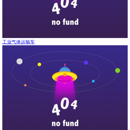
工业气体运输车