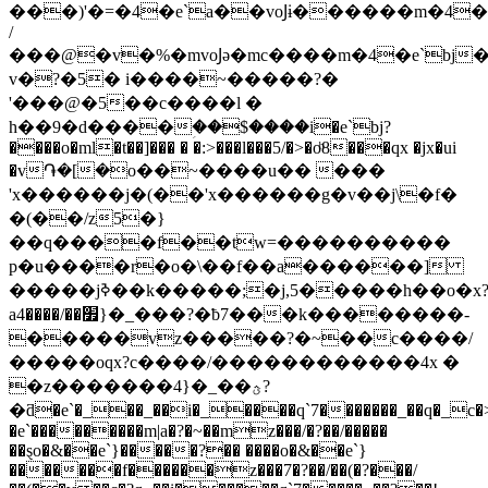
���)'�=�4�e`a��voͿɨ������m�4
/
���@�v�%�mvoͿə�mc����m�4�e`bj
v�?�5� i����~�����?�
'���@�5��c����l �
h��9�d����ؚ��$����i�e`bj?
����o�ml�t��]��� � �:>���l���5/�>�oͪ8���qx �jx�ui
�v֏�[�o��~����u�� ���
'x������j�(��'x������g�v��j\�f�
�(��/z5�}
��q����f��tw=����������
p�u����r�o�\��f��a������]
�����jߢ��k�����;�j,5�����h��o�x?
a׿��/����4}�_���?�ƀ7���k��������-
�����vz�����?�~��c����/
�����oqx?c����/������������4x �
�z�������4}�_��ؿ?
�ƌ�e`�_��_��i�_����q`7�������_��q�_c
�e`���������m|a�?�~��mz���/�?��/�����
��ȿo�&��e`}�����?�� ����o�&��e`}
�������f������z���7�?��/��(�?���/