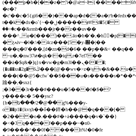
(���p�h�[��z� 'i�@a~l{��l��6f
�e�?
�c'��c�5{gi6��)���ap�d�[�a�ץh�fedx����gث4cv�rg��|-
t��k�dx�o`{~��ݪ�����ɇ#!d�5{�ٙ
��>�c��&emb���jr��z��uv��
���^_φ�[��� )��.ӑo�h�'�,�h�p[�
� ɀߍiv~�l�:\�4cz���[5�y-֐�|��
���q�0'���,[d�zn�d�6� ��p��&< ��q��
~u�,�nw37ͷ�qk�\�iq,r�7ef7��
��ȧ�$q&�]q}x�vw�g�m3l��ܢ�l� �;
{�u��xs�2g�6ڭ���[@��wv�>z�\γv�&��.u��
���(��@5�cfw`��$���u�s�����s�*��
蹹��,�sxz{
;�3��3r���#���u�5���f�$�?
y����c� 5��ysc?
{h�ե���/2�@��g֛%���y-
o��p1�{kvӽh��ő��錊�h��@�q���[�
�2�� �o�.���#�÷ȧ����q�v�`��}
�<�3q���f��p���~�n0­
�9����^��0f����һ%!�0�fe