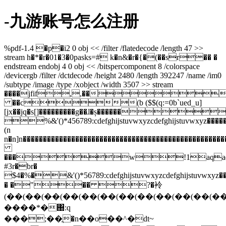
-九游账号怎么注册
%pdf-1.4 �p�i2 0 obj << /filter /flatedecode /length 47 >>
stream h�*�r�01�3�0pasks=# k�n&�r�{�(��sr�� �
endstream endobj 4 0 obj << /bitspercomponent 8 /colorspace
/devicergb /filter /dctdecode /height 2480 /length 392247 /name /im0
/subtype /image /type /xobject /width 3507 >> stream
����jfif,,��
��c(b ($$(q:=0b`ued_u]
[jx��jq�s[]���������g��ɺ�ș������
%&'()*456789:cdefghijstuvwxyzcdefghijstuvwxyz���
(n
n�n]n��������������������������������������
���w!1aqaq
#3r�br�
$4�%�&'()*56789:cdefghijstuvwxyzcdefghijstuvwxyz
� �"�� ?�袊
(��(��(��(��(��(��(��(��(��(��(��(�
����*�΀:q
���;��ֳ�n��o��^�dt~