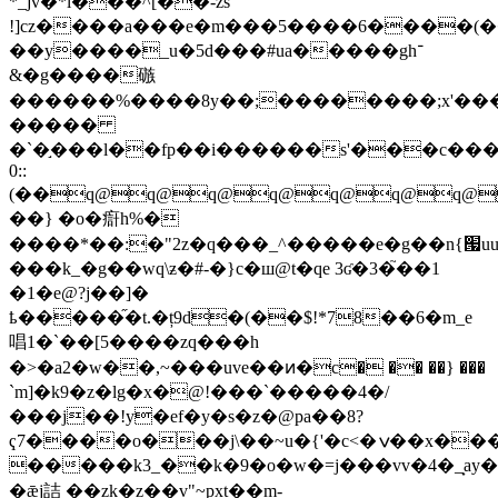
*_jv�*l���^[��-żs
!]cz����a���e�m���5����6����(�
��y����_u�5d���#ua�����gh־
&�g����䃚
������%����8y��;��������;x'�
�����
�`�֣���l��fp��i������s'���c��
0::
(��q@q@q@q@q@q@q@
��} �o�㾵h%�
����*��:�"2z�q���_^�����e�g��n{՗uu*�
���k_�g��wq\ƶ�#-�}c�ш@t�qe 3
ʛ�3�֮��1
�1�e@?j��]�
ҍ�����֞�t.�ț9d�(��$!*78��6�m_e
唱1�`��[5����zq���h
�>�a2�w��,~���uve��ͷ�c� �� ��} ���
`m]�k9�z�lg�x�@!���`�����4�/
���j��!y�ef�y�s�z�@pa��8?
ҁ7����o���j\��~u�{'�c<�ݍ��x���)�<
�����k3_��k�9�o�w�=j���vv�4�_̟ay��^ݍj�c�x��z�z@[�,͖�m����swh��9�8c�w\���
�ǣj詰 ��zk�z��v"~pxt��m-