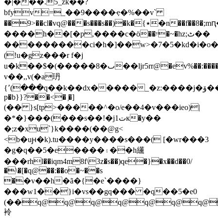
�|���.5_zk��?
bfyv=_��9����ҿ�%��v`
��9>��cl�vq@���s���s��)�k�{٭�n��f��8�;mԥ���
����h��[�p,����c�ӧ��ʸ�~�hz;ٹ��
���������ci�h�]��w>�7�5�kd�i�o
(!u�gz���r f�j
u�k��$�(�����8�ٮ��ljr5rr@�ev%��:����fx�bxׯ�ζ� ۫�z3igk,h�y�j6�=
v��,,v(�a玬
{՚(���q��k��dx�����_�z:����j�ۆ��(#g:��3\�n�q�b#��ִ�g[hl���veɩh�v�k����k�)��@��)�,�0 3�4�(��(����hy\
p�b}}?��<� ͕�]
(�� }s[tp>�����^�o/e��4�v���ieo)|
�*�}���(���s��!�jت1к�y��
�;z�xu`}k����(��@g<
<b�uԩ�k).tu����y����s���( [�wr���3
�g�q��5�e����۽��h䌲
���rhl��iqm4m8f\3z�s��)qe�}�x��d��0/
�\�[�q@��:��o�~��s
�ִ�v��h�ã�{�e`����}
���w1��}i�vs��gq��� �q��5�e0
(��q@q@q@q@q@q@q@
袊