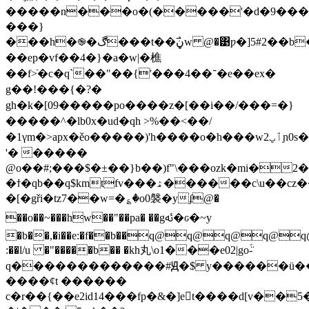
�����n���o�(�����'�d�9���
���}
���h�֎�ڰ���t��߯ڼw @�͹ƿ�]5#2��b��oj�ѣ7��τf#�x�:�����[�d��6v���6'�w�d�����o
��ep�vf��4�}�a�w|�樵
��f>ֿ�c�q`��"��{'���־��4�e��ex�
g��!���{�?�
gh�k�[09�����po����z�[��i��/���=�}
�����^�lb0x�ud�qh >%��<��/
�1γm�>apx�ěo�����)'h����o�h���w2ٲپɲ0s�
'� �����
@o��#;���$�±��}b��)f"\���ozk�mi�
�ϯ�qb��q$kmtfv���ۿ������c\u��cz��ux�s�׮�mkց����n�/
�[�gři�tz7��w=�؏�o0褩�yʄ@�
��o��~���һw��"��pa� ��gﯬ�ԍ�~y
�b��,�i��e:�f��b��q@q@q
:��l/u �"�����b�� �kh丸\o1���e02|go-̈́
q�������������#Ԭ�$ y������ü��
����ȼt ������
c�r��{��e2id14���fp�&�]et����d[v��