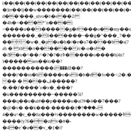
(��(��(��(��(��(��(��(��(��(��(��
�]er��ǉ��w�������(��(��(��(��(��(��
d��'���_α|vo�t\�e��2/
�4h�<���*`n���:
<����u��ŧ�����g�#���o��my��o
�������_�ΰ������~��g�"���_7��
�� �w�_�p�a�h�/�e�o7����b�s(?
ah � xb�/r������rc�-o�x�
�/$�o�^��:^�?�?�zߢ�����o����h|4n?
ӟ�����aes��lo��?
�����������נ���ǆ��?
���ץ��m�h����o�xò�h�d�!o��<;2�.�
�� � ���ڤ�����?
�.��)'����`o�x�_���?
�u���������~�����5i?
���q��u�ai#��p����u�ai?#�4��7���?
�@�v� ��k��� �����ޢ���?�)/
��4a^�r_��hz���½��������w�����ߢ�?
����!y?6��ziv�#�-
�4�e`�a��v_�{�i?