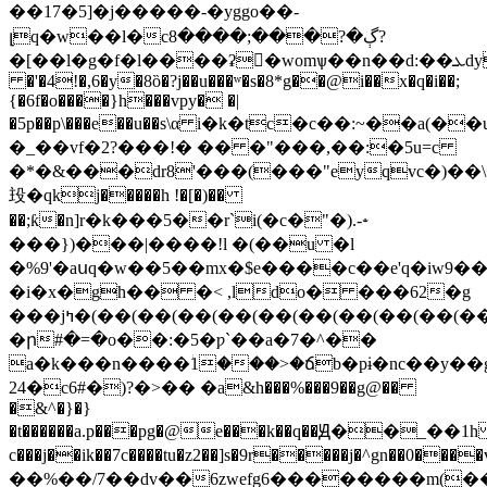
��17�5]�j�����-�yg go��-
լq�w��l�cڳ�?���;����8?
�[��l�g�f�l����ʡ�womѱ��n��d:��ܥdy(h�ec�us�9*
�'�4!�,6�y�8ȍ�?j��u���ʷ�s�8*g��@i��x�q�i��;
{�6f�o����}h���vpy� �|
�5p��p\���e��u��s\α i�k�tc�c��:~��
�_��vf�2?���!� �� �"���,��:�5u=c
�*�&���dr8'���(���"eyqvc�)��
殶�qkj�����h !�[�)��
��;ƙ�n]r�k���5��r`і(�c�"�).-⹈
�
��})���|����!l �(��u �l
�%9'�aսq�w��5��mx�$e����c��e'q�iw9�
�i�x�gh�� �< ,ldo� ���62�g
���jߤ�(��(��(��(��(��(��(��(��(��(��(��(��(��(��(��(��(��(��(��(��(��(��(��(��(��(��(��(��(��(��(��(��(��(��(��(��(��(��(��(��(��(��(��(��(��(��(��(��(��(��(��(��(��(��(��(��(��(��(��(��(��(��(��(��(��(��(��(��(��(��(��(��(��(��(��(��(��(��(��(��(��(��(��(��(��(��(��(��(��(��(��(��(��(��(��(��(��(��(��(��(��(��(��(��(��(��(��(��(��(��(��(��(��(��(��(��(��(��(��(��(��(��(��(��(��(��(��(��(��(��(��(��(��(��(��(��(��(��(��(��(��(��(��(��(��(��(��(��(��(��(��(��(��(��(��(��(��(��(��(��(��(��(��(��(��(��(��(��(��(��(��(��(��(��(��(��(��(��(��(��(��(��(��(��(��(��(��(��(��
�ր#�=�o��:�5�ƿ`��a�7�^��
a�k���n����ؗ1���>�ճb�pɨ�nc��y��
24�c6#�)?�>�� �a&h���%���9��g@��
�&^�}�}
�t������a.p���pg�@e���k��q��Ԭ��_��1h
c���j��ik��7c����tu�z2��]s�9r�����j�^gn��0����vq��
��%��/7��dv��6zwefg6��������m(�