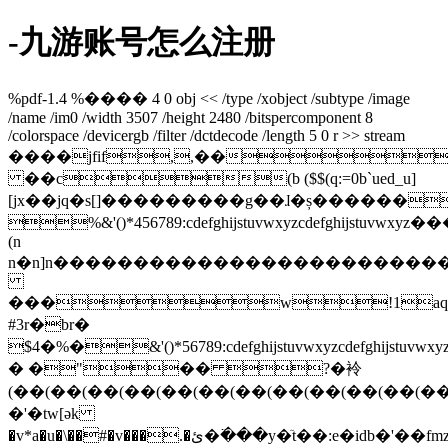
-九游账号怎么注册
%pdf-1.4 %���� 4 0 obj << /type /xobject /subtype /image
/name /im0 /width 3507 /height 2480 /bitspercomponent 8
/colorspace /devicergb /filter /dctdecode /length 5 0 r >> stream
����jfif,,��
��c(b ($$(q:=0b`ued_u]
[jx��jq�s[]���������g��ɺ�ș������
%&'()*456789:cdefghijstuvwxyz
(n
n�n]n�����������������������
���w!1aq
#3r�br�
$4�%�&'()*56789:cdefghijstuv
� �"�� ?�袊
(��(��(��(��(��(��(��(��(��(��(��(�
�'�tw[әk
�v*a�u�\��#�v���.�ئ�߳���y�ٙt��:e�idb�'��fmz�������h����7s�[����_�hc�x�!